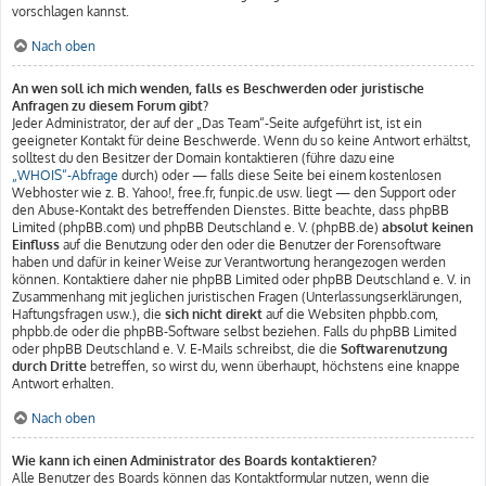
vorschlagen kannst.
Nach oben
An wen soll ich mich wenden, falls es Beschwerden oder juristische
Anfragen zu diesem Forum gibt?
Jeder Administrator, der auf der „Das Team“-Seite aufgeführt ist, ist ein
geeigneter Kontakt für deine Beschwerde. Wenn du so keine Antwort erhältst,
solltest du den Besitzer der Domain kontaktieren (führe dazu eine
„WHOIS“-Abfrage
durch) oder — falls diese Seite bei einem kostenlosen
Webhoster wie z. B. Yahoo!, free.fr, funpic.de usw. liegt — den Support oder
den Abuse-Kontakt des betreffenden Dienstes. Bitte beachte, dass phpBB
Limited (phpBB.com) und phpBB Deutschland e. V. (phpBB.de)
absolut keinen
Einfluss
auf die Benutzung oder den oder die Benutzer der Forensoftware
haben und dafür in keiner Weise zur Verantwortung herangezogen werden
können. Kontaktiere daher nie phpBB Limited oder phpBB Deutschland e. V. in
Zusammenhang mit jeglichen juristischen Fragen (Unterlassungserklärungen,
Haftungsfragen usw.), die
sich nicht direkt
auf die Websiten phpbb.com,
phpbb.de oder die phpBB-Software selbst beziehen. Falls du phpBB Limited
oder phpBB Deutschland e. V. E-Mails schreibst, die die
Softwarenutzung
durch Dritte
betreffen, so wirst du, wenn überhaupt, höchstens eine knappe
Antwort erhalten.
Nach oben
Wie kann ich einen Administrator des Boards kontaktieren?
Alle Benutzer des Boards können das Kontaktformular nutzen, wenn die