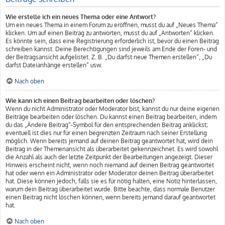
Wie erstelle ich ein neues Thema oder eine Antwort?
Um ein neues Thema in einem Forum zu eröffnen, musst du auf „Neues Thema“
klicken. Um auf einen Beitrag zu antworten, musst du auf „Antworten“ klicken.
Es könnte sein, dass eine Registrierung erforderlich ist, bevor du einen Beitrag
schreiben kannst. Deine Berechtigungen sind jeweils am Ende der Foren- und
der Beitragsansicht aufgelistet. Z. B. „Du darfst neue Themen erstellen“, „Du
darfst Dateianhänge erstellen“ usw.
Nach oben
Wie kann ich einen Beitrag bearbeiten oder löschen?
Wenn du nicht Administrator oder Moderator bist, kannst du nur deine eigenen
Beiträge bearbeiten oder löschen. Du kannst einen Beitrag bearbeiten, indem
du das „Ändere Beitrag“-Symbol für den entsprechenden Beitrag anklickst;
eventuell ist dies nur für einen begrenzten Zeitraum nach seiner Erstellung
möglich. Wenn bereits jemand auf deinen Beitrag geantwortet hat, wird dein
Beitrag in der Themenansicht als überarbeitet gekennzeichnet. Es wird sowohl
die Anzahl als auch der letzte Zeitpunkt der Bearbeitungen angezeigt. Dieser
Hinweis erscheint nicht, wenn noch niemand auf deinen Beitrag geantwortet
hat oder wenn ein Administrator oder Moderator deinen Beitrag überarbeitet
hat. Diese können jedoch, falls sie es für nötig halten, eine Notiz hinterlassen,
warum dein Beitrag überarbeitet wurde. Bitte beachte, dass normale Benutzer
einen Beitrag nicht löschen können, wenn bereits jemand darauf geantwortet
hat.
Nach oben