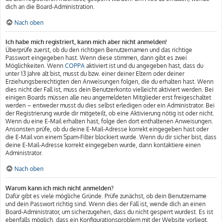
dich an die Board-Administration.
Nach oben
Ich habe mich registriert, kann mich aber nicht anmelden!
Überprüfe zuerst, ob du den richtigen Benutzernamen und das richtige
Passwort eingegeben hast. Wenn diese stimmen, dann gibt es zwei
Möglichkeiten. Wenn
COPPA
aktiviert ist und du angegeben hast, dass du
unter 13 Jahre alt bist, musst du bzw. einer deiner Eltern oder deiner
Erziehungsberechtigten den Anweisungen folgen, die du erhalten hast. Wenn
dies nicht der Fall ist, muss dein Benutzerkonto vielleicht aktiviert werden. Bei
einigen Boards müssen alle neu angemeldeten Mitglieder erst freigeschaltet
werden – entweder musst du dies selbst erledigen oder ein Administrator. Bei
der Registrierung wurde dir mitgeteilt, ob eine Aktivierung nötig ist oder nicht.
Wenn du eine E-Mail erhalten hast, folge den dort enthaltenen Anweisungen.
Ansonsten prüfe, ob du deine E-Mail-Adresse korrekt eingegeben hast oder
die E-Mail von einem Spam-Filter blockiert wurde. Wenn du dir sicher bist, dass
deine E-Mail-Adresse korrekt eingegeben wurde, dann kontaktiere einen
Administrator.
Nach oben
Warum kann ich mich nicht anmelden?
Dafür gibt es viele mögliche Gründe. Prüfe zunächst, ob dein Benutzername
und dein Passwort richtig sind. Wenn dies der Fall ist, wende dich an einen
Board-Administrator, um sicherzugehen, dass du nicht gesperrt wurdest. Es ist
ebenfalls möglich, dass ein Konfigurationsproblem mit der Website vorliegt,