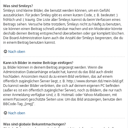
Was sind Smileys?
Smileys sind kleine Bilder, die benutzt werden können, um ein Gefühl
auszudrücken. Für jeden Smiley gibt es einen kurzen Code, z. B. bedeutet :)
fröhlich und :( traurig. Die Liste aller Smileys kannst du beim Verfassen eines
Beitrags sehen. Versuche bitte trotzdem, Smileys nicht zu häufig zu benutzen,
sie können einen Beitrag schnell unlesbar machen und ein Moderator könnte
deshalb deinen Beitrag entsprechend überarbeiten oder gar komplett löschen.
Die Board-Administration kann auch die Anzahl der Smileys begrenzen, die du
in einem Beitrag benutzen kannst.
Nach oben
Kann ich Bilder in meine Beiträge einfügen?
Ja, Bilder können in deinem Beitrag angezeigt werden. Wenn die
Administration Dateianhänge erlaubt hat, kannst du das Bild auch direkt
hochladen. Ansonsten musst du zu einem Bild verlinken, das auf einem
öffentlich zugänglichen Server liegt, z. B. http://www.domain.tld/mein-bild.gif.
Du kannst weder Bilder verlinken, die sich auf deinem eigenen PC befinden
(außer es ist ein öffentlich zugänglicher Server), noch zu Bildern, die nur nach
einer Anmeldung verfügbar sind, z. B. Hotmail- oder Yahoo-Mailboxen, mit
einem Passwort geschützte Seiten usw. Um das Bild anzuzeigen, benutze den
BBCode-Tag „[img]“.
Nach oben
Was sind globale Bekanntmachungen?