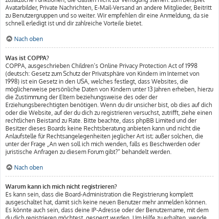
Avatarbilder, Private Nachrichten, E-Mail-Versand an andere Mitglieder, Beitritt
zu Benutzergruppen und so weiter. Wir empfehlen dir eine Anmeldung, da sie
schnell erledigt ist und dir zahlreiche Vorteile bietet.
Nach oben
Was ist COPPA?
COPPA, ausgeschrieben Children’s Online Privacy Protection Act of 1998
(deutsch: Gesetz zum Schutz der Privatsphäre von Kindern im Internet von
1998) ist ein Gesetz in den USA, welches festlegt, dass Websites, die
möglicherweise persönliche Daten von Kindern unter 13 Jahren erheben, hierzu
die Zustimmung der Eltern beziehungsweise des oder der
Erziehungsberechtigten benötigen. Wenn du dir unsicher bist, ob dies auf dich
oder die Website, auf der du dich zu registrieren versuchst, zutrifft, ziehe einen
rechtlichen Beistand zu Rate. Bitte beachte, dass phpBB Limited und der
Besitzer dieses Boards keine Rechtsberatung anbieten kann und nicht die
Anlaufstelle für Rechtsangelegenheiten jeglicher Art ist; außer solchen, die
unter der Frage „An wen soll ich mich wenden, falls es Beschwerden oder
juristische Anfragen zu diesem Forum gibt?“ behandelt werden.
Nach oben
Warum kann ich mich nicht registrieren?
Es kann sein, dass die Board-Administration die Registrierung komplett
ausgeschaltet hat, damit sich keine neuen Benutzer mehr anmelden können.
Es könnte auch sein, dass deine IP-Adresse oder der Benutzername, mit dem
du dich registrieren möchtest, gesperrt wurden. Um Hilfe zu erhalten, wende