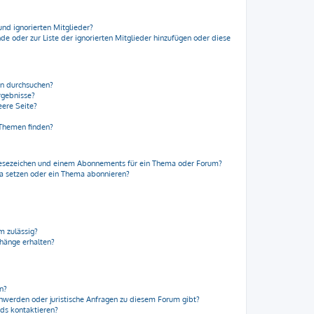
und ignorierten Mitglieder?
nde oder zur Liste der ignorierten Mitglieder hinzufügen oder diese
en durchsuchen?
rgebnisse?
ere Seite?
 Themen finden?
Lesezeichen und einem Abonnements für ein Thema oder Forum?
ma setzen oder ein Thema abonnieren?
m zulässig?
nhänge erhalten?
en?
chwerden oder juristische Anfragen zu diesem Forum gibt?
rds kontaktieren?