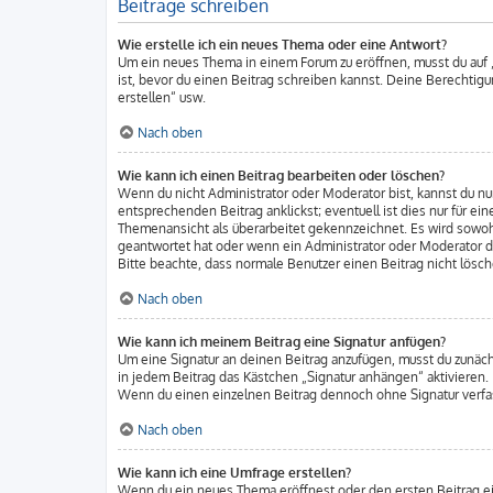
Beiträge schreiben
Wie erstelle ich ein neues Thema oder eine Antwort?
Um ein neues Thema in einem Forum zu eröffnen, musst du auf „
ist, bevor du einen Beitrag schreiben kannst. Deine Berechtigu
erstellen“ usw.
Nach oben
Wie kann ich einen Beitrag bearbeiten oder löschen?
Wenn du nicht Administrator oder Moderator bist, kannst du nu
entsprechenden Beitrag anklickst; eventuell ist dies nur für e
Themenansicht als überarbeitet gekennzeichnet. Es wird sowohl
geantwortet hat oder wenn ein Administrator oder Moderator dei
Bitte beachte, dass normale Benutzer einen Beitrag nicht lösc
Nach oben
Wie kann ich meinem Beitrag eine Signatur anfügen?
Um eine Signatur an deinen Beitrag anzufügen, musst du zunäch
in jedem Beitrag das Kästchen „Signatur anhängen“ aktivieren.
Wenn du einen einzelnen Beitrag dennoch ohne Signatur verfas
Nach oben
Wie kann ich eine Umfrage erstellen?
Wenn du ein neues Thema eröffnest oder den ersten Beitrag eine