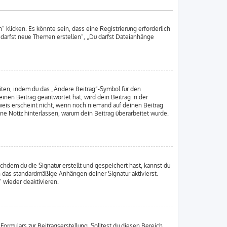
klicken. Es könnte sein, dass eine Registrierung erforderlich
u darfst neue Themen erstellen“, „Du darfst Dateianhänge
iten, indem du das „Ändere Beitrag“-Symbol für den
inen Beitrag geantwortet hat, wird dein Beitrag in der
weis erscheint nicht, wenn noch niemand auf deinen Beitrag
ine Notiz hinterlassen, warum dein Beitrag überarbeitet wurde.
hdem du die Signatur erstellt und gespeichert hast, kannst du
h das standardmäßige Anhängen deiner Signatur aktivierst.
 wieder deaktivieren.
ormulars zur Beitragserstellung. Solltest du diesen Bereich