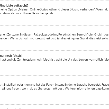
ine-Liste auftaucht?
en eine Option „Meinen Online-Status während dieser Sitzung verbergen“. Wenn du 
t dann als unsichtbarer Besucher gezählt.
nen Zeitzone. In diesem Fall solltest du im „Persönlichen Bereich“ die für dich pass
den. Wenn du noch nicht registriert bist, ist dies ein guter Grund, dies jetzt zu tun
mer noch falsch!
t hast und die Zeit trotzdem noch falsch ist, geht die Uhr des Servers vermutlich fal
t installiert oder niemand hat das Forum bislang in deine Sprache übersetzt. Frage
ürden wir uns freuen, wenn du es übersetzen würdest. Weitere Informationen dazu kö