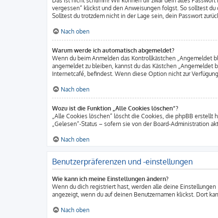
Das ist nicht schlimm! Wir können dir zwar dein altes Passwort
vergessen“ klickst und den Anweisungen folgst. So solltest d
Solltest du trotzdem nicht in der Lage sein, dein Passwort zur
Nach oben
Warum werde ich automatisch abgemeldet?
Wenn du beim Anmelden das Kontrollkästchen „Angemeldet bleib
angemeldet zu bleiben, kannst du das Kästchen „Angemeldet b
Internetcafé, befindest. Wenn diese Option nicht zur Verfügung
Nach oben
Wozu ist die Funktion „Alle Cookies löschen“?
„Alle Cookies löschen“ löscht die Cookies, die phpBB erstellt
„Gelesen“-Status – sofern sie von der Board-Administration ak
Nach oben
Benutzerpräferenzen und -einstellungen
Wie kann ich meine Einstellungen ändern?
Wenn du dich registriert hast, werden alle deine Einstellungen
angezeigt, wenn du auf deinen Benutzernamen klickst. Dort kan
Nach oben