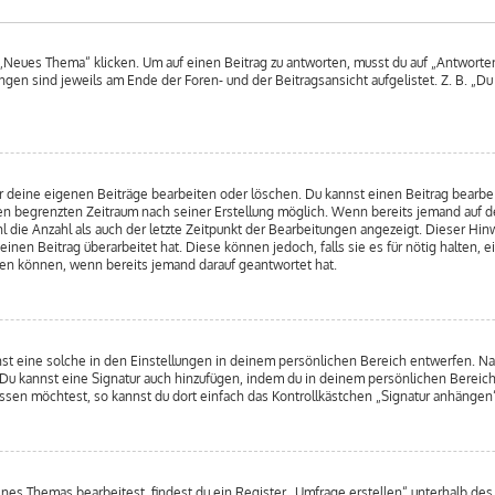
Neues Thema“ klicken. Um auf einen Beitrag zu antworten, musst du auf „Antworten“ 
ngen sind jeweils am Ende der Foren- und der Beitragsansicht aufgelistet. Z. B. „D
r deine eigenen Beiträge bearbeiten oder löschen. Du kannst einen Beitrag bearbe
inen begrenzten Zeitraum nach seiner Erstellung möglich. Wenn bereits jemand auf de
 die Anzahl als auch der letzte Zeitpunkt der Bearbeitungen angezeigt. Dieser Hin
nen Beitrag überarbeitet hat. Diese können jedoch, falls sie es für nötig halten, e
hen können, wenn bereits jemand darauf geantwortet hat.
st eine solche in den Einstellungen in deinem persönlichen Bereich entwerfen. Nac
 Du kannst eine Signatur auch hinzufügen, indem du in deinem persönlichen Bereic
sen möchtest, so kannst du dort einfach das Kontrollkästchen „Signatur anhängen“
s Themas bearbeitest, findest du ein Register „Umfrage erstellen“ unterhalb des F