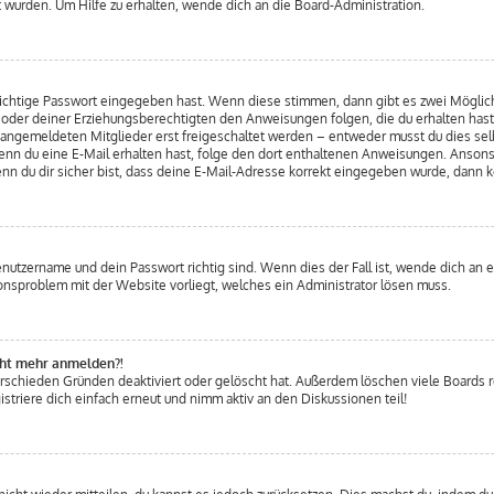
 wurden. Um Hilfe zu erhalten, wende dich an die Board-Administration.
 richtige Passwort eingegeben hast. Wenn diese stimmen, dann gibt es zwei Mögli
ern oder deiner Erziehungsberechtigten den Anweisungen folgen, die du erhalten hast
u angemeldeten Mitglieder erst freigeschaltet werden – entweder musst du dies selb
. Wenn du eine E-Mail erhalten hast, folge den dort enthaltenen Anweisungen. Anso
nn du dir sicher bist, dass deine E-Mail-Adresse korrekt eingegeben wurde, dann k
enutzername und dein Passwort richtig sind. Wenn dies der Fall ist, wende dich an 
tionsproblem mit der Website vorliegt, welches ein Administrator lösen muss.
icht mehr anmelden?!
erschieden Gründen deaktiviert oder gelöscht hat. Außerdem löschen viele Boards re
triere dich einfach erneut und nimm aktiv an den Diskussionen teil!