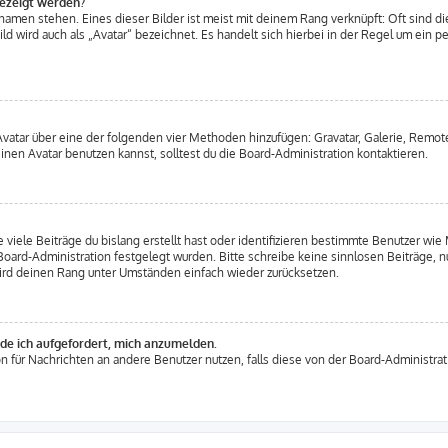
gezeigt werden?
amen stehen. Eines dieser Bilder ist meist mit deinem Rang verknüpft: Oft sind di
d wird auch als „Avatar“ bezeichnet. Es handelt sich hierbei in der Regel um ein p
 Avatar über eine der folgenden vier Methoden hinzufügen: Gravatar, Galerie, Rem
en Avatar benutzen kannst, solltest du die Board-Administration kontaktieren.
viele Beiträge du bislang erstellt hast oder identifizieren bestimmte Benutzer w
 Board-Administration festgelegt wurden. Bitte schreibe keine sinnlosen Beiträge
wird deinen Rang unter Umständen einfach wieder zurücksetzen.
rde ich aufgefordert, mich anzumelden.
ion für Nachrichten an andere Benutzer nutzen, falls diese von der Board-Administr