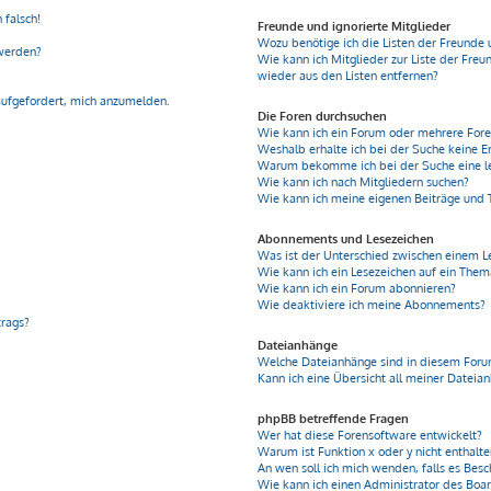
 falsch!
Freunde und ignorierte Mitglieder
Wozu benötige ich die Listen der Freunde 
 werden?
Wie kann ich Mitglieder zur Liste der Freu
wieder aus den Listen entfernen?
aufgefordert, mich anzumelden.
Die Foren durchsuchen
Wie kann ich ein Forum oder mehrere For
Weshalb erhalte ich bei der Suche keine E
Warum bekomme ich bei der Suche eine le
Wie kann ich nach Mitgliedern suchen?
Wie kann ich meine eigenen Beiträge und
Abonnements und Lesezeichen
Was ist der Unterschied zwischen einem 
Wie kann ich ein Lesezeichen auf ein The
Wie kann ich ein Forum abonnieren?
Wie deaktiviere ich meine Abonnements?
trags?
Dateianhänge
Welche Dateianhänge sind in diesem Foru
Kann ich eine Übersicht all meiner Dateia
phpBB betreffende Fragen
Wer hat diese Forensoftware entwickelt?
Warum ist Funktion x oder y nicht enthalt
An wen soll ich mich wenden, falls es Bes
Wie kann ich einen Administrator des Boa