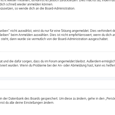
 nicht wieder mitteilen, du kannst es jedoch zurücksetzen. Dies machst du, indem d
u dich schnell wieder anmelden können.
ückzusetzen, so wende dich an die Board-Administration.
en“ nicht auswählst, wirst du nur für eine Sitzung angemeldet. Dies verhindert 
leiben“ beim Anmelden auswählen. Dies ist nicht empfehlenswert, wenn du dich an
 steht, dann wurde sie vermutlich von der Board-Administration ausgeschaltet.
 hat und die dafür sorgen, dass du im Forum angemeldet bleibst. Außerdem ermögli
tiviert wurden. Wenn du Probleme bei der An- oder Abmeldung hast, kann es helfen
 in der Datenbank des Boards gespeichert. Um diese zu ändern, gehe in den „Persön
nst du alle deine Einstellungen ändern.