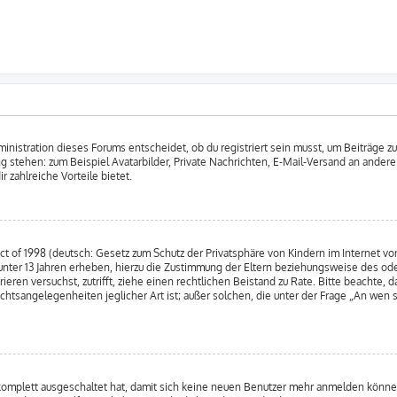
nistration dieses Forums entscheidet, ob du registriert sein musst, um Beiträge zu s
ung stehen: zum Beispiel Avatarbilder, Private Nachrichten, E-Mail-Versand an andere
r zahlreiche Vorteile bietet.
 of 1998 (deutsch: Gesetz zum Schutz der Privatsphäre von Kindern im Internet von
nter 13 Jahren erheben, hierzu die Zustimmung der Eltern beziehungsweise des od
strieren versuchst, zutrifft, ziehe einen rechtlichen Beistand zu Rate. Bitte beacht
chtsangelegenheiten jeglicher Art ist; außer solchen, die unter der Frage „An wen 
 komplett ausgeschaltet hat, damit sich keine neuen Benutzer mehr anmelden könne