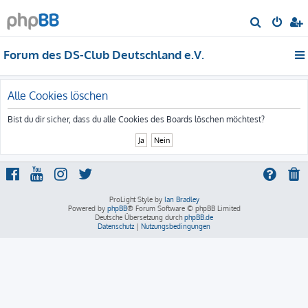
S
u
Forum des DS-Club Deutschland e.V.
c
h
e
Alle Cookies löschen
Bist du dir sicher, dass du alle Cookies des Boards löschen möchtest?
ProLight Style by
Ian Bradley
Powered by
phpBB
® Forum Software © phpBB Limited
Deutsche Übersetzung durch
phpBB.de
Datenschutz
|
Nutzungsbedingungen