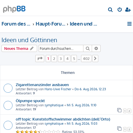
S
u
Forum des DS-Club Deutschland e.V.
Haupt-Forum
Ideen und Göttinnen
c
h
Ideen und Göttinnen
e
Suche
Erweiterte Suche
Neues Thema
Seite
1
von
402
1
2
3
4
5
402
…
Nächste
Themen
Zigarettenanzünder ausbauen
Letzter Beitrag von
Hans-Uwe Fischer
«
Do 6. Aug 2026, 12:23
Antworten:
9
Ölpumpe spuckt
Letzter Beitrag von
symphatique
«
Mi 5. Aug 2026, 11:10
Antworten:
19
1
2
off topic: Kunststoffschwimmer abdichten (dell´Orto)
Letzter Beitrag von
symphatique
«
Mi 5. Aug 2026, 11:03
Antworten:
17
1
2
Rating: 53.33%