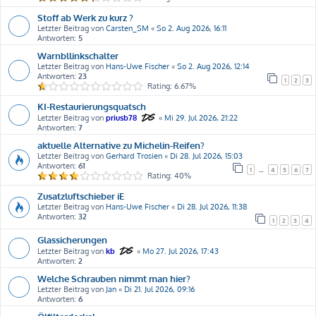
Stoff ab Werk zu kurz ?
Letzter Beitrag von
Carsten_SM
«
So 2. Aug 2026, 16:11
Antworten:
5
Warnbllinkschalter
Letzter Beitrag von
Hans-Uwe Fischer
«
So 2. Aug 2026, 12:14
Antworten:
23
1
2
3
Rating: 6.67%
KI-Restaurierungsquatsch
Letzter Beitrag von
priusb78
«
Mi 29. Jul 2026, 21:22
Antworten:
7
aktuelle Alternative zu Michelin-Reifen?
Letzter Beitrag von
Gerhard Trosien
«
Di 28. Jul 2026, 15:03
Antworten:
61
1
…
4
5
6
7
Rating: 40%
Zusatzluftschieber iE
Letzter Beitrag von
Hans-Uwe Fischer
«
Di 28. Jul 2026, 11:38
Antworten:
32
1
2
3
4
Glassicherungen
Letzter Beitrag von
kb
«
Mo 27. Jul 2026, 17:43
Antworten:
2
Welche Schrauben nimmt man hier?
Letzter Beitrag von
Jan
«
Di 21. Jul 2026, 09:16
Antworten:
6