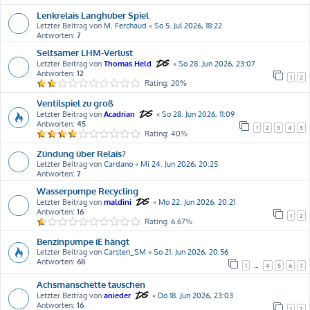
Lenkrelais Langhuber Spiel
Letzter Beitrag von
M. Ferchaud
«
So 5. Jul 2026, 18:22
Antworten:
7
Seltsamer LHM-Verlust
Letzter Beitrag von
Thomas Held
«
So 28. Jun 2026, 23:07
Antworten:
12
1
2
Rating: 20%
Ventilspiel zu groß
Letzter Beitrag von
Acadrian
«
So 28. Jun 2026, 11:09
Antworten:
45
1
2
3
4
5
Rating: 40%
Zündung über Relais?
Letzter Beitrag von
Cardano
«
Mi 24. Jun 2026, 20:25
Antworten:
7
Wasserpumpe Recycling
Letzter Beitrag von
maldini
«
Mo 22. Jun 2026, 20:21
Antworten:
16
1
2
Rating: 6.67%
Benzinpumpe iE hängt
Letzter Beitrag von
Carsten_SM
«
So 21. Jun 2026, 20:56
Antworten:
68
1
…
4
5
6
7
Achsmanschette tauschen
Letzter Beitrag von
anieder
«
Do 18. Jun 2026, 23:03
Antworten:
16
1
2