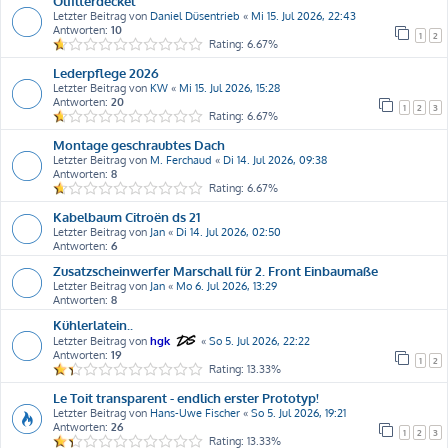
Ölfilterdeckel
Letzter Beitrag von
Daniel Düsentrieb
«
Mi 15. Jul 2026, 22:43
Antworten:
10
1
2
Rating: 6.67%
Lederpflege 2026
Letzter Beitrag von
KW
«
Mi 15. Jul 2026, 15:28
Antworten:
20
1
2
3
Rating: 6.67%
Montage geschraubtes Dach
Letzter Beitrag von
M. Ferchaud
«
Di 14. Jul 2026, 09:38
Antworten:
8
Rating: 6.67%
Kabelbaum Citroën ds 21
Letzter Beitrag von
Jan
«
Di 14. Jul 2026, 02:50
Antworten:
6
Zusatzscheinwerfer Marschall für 2. Front Einbaumaße
Letzter Beitrag von
Jan
«
Mo 6. Jul 2026, 13:29
Antworten:
8
Kühlerlatein..
Letzter Beitrag von
hgk
«
So 5. Jul 2026, 22:22
Antworten:
19
1
2
Rating: 13.33%
Le Toit transparent - endlich erster Prototyp!
Letzter Beitrag von
Hans-Uwe Fischer
«
So 5. Jul 2026, 19:21
Antworten:
26
1
2
3
Rating: 13.33%