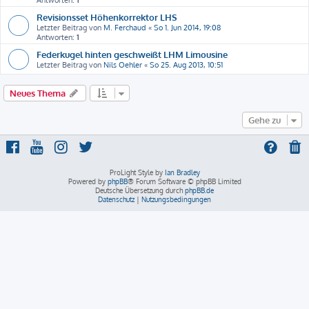
Antworten:
1
Revisionsset Höhenkorrektor LHS
Letzter Beitrag von
M. Ferchaud
«
So 1. Jun 2014, 19:08
Antworten:
1
Federkugel hinten geschweißt LHM Limousine
Letzter Beitrag von
Nils Oehler
«
So 25. Aug 2013, 10:51
Neues Thema
Gehe zu
ProLight Style by
Ian Bradley
Powered by
phpBB
® Forum Software © phpBB Limited
Deutsche Übersetzung durch
phpBB.de
Datenschutz
|
Nutzungsbedingungen