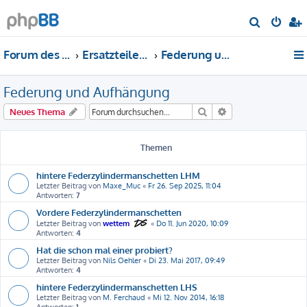
S
u
Forum des DS-Club Deutschland e.V.
Ersatzteile-Bewertung
Federung und Aufhängung
c
h
Federung und Aufhängung
e
Suche
Erweiterte Suche
Neues Thema
Themen
hintere Federzylindermanschetten LHM
Letzter Beitrag von
Maxe_Muc
«
Fr 26. Sep 2025, 11:04
Antworten:
7
Vordere Federzylindermanschetten
Letzter Beitrag von
wettem
«
Do 11. Jun 2020, 10:09
Antworten:
4
Hat die schon mal einer probiert?
Letzter Beitrag von
Nils Oehler
«
Di 23. Mai 2017, 09:49
Antworten:
4
hintere Federzylindermanschetten LHS
Letzter Beitrag von
M. Ferchaud
«
Mi 12. Nov 2014, 16:18