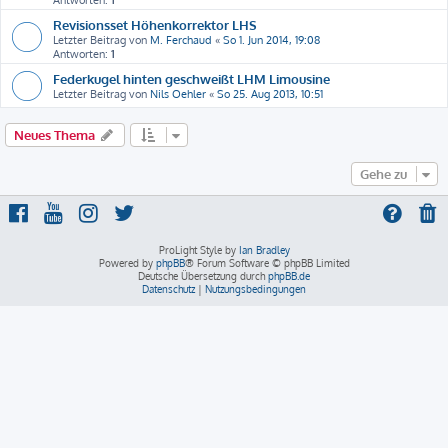
Antworten:
1
Revisionsset Höhenkorrektor LHS
Letzter Beitrag von
M. Ferchaud
«
So 1. Jun 2014, 19:08
Antworten:
1
Federkugel hinten geschweißt LHM Limousine
Letzter Beitrag von
Nils Oehler
«
So 25. Aug 2013, 10:51
Neues Thema
Gehe zu
ProLight Style by
Ian Bradley
Powered by
phpBB
® Forum Software © phpBB Limited
Deutsche Übersetzung durch
phpBB.de
Datenschutz
|
Nutzungsbedingungen