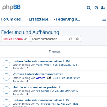
S
u
Forum des DS-Club Deutschland e.V.
Ersatzteile-Bewertung
Federung und Aufhängung
c
h
Federung und Aufhängung
e
Suche
Erweiterte Suche
Neues Thema
Themen
hintere Federzylindermanschetten LHM
Letzter Beitrag von
Maxe_Muc
«
Fr 26. Sep 2025, 11:04
Antworten:
7
Vordere Federzylindermanschetten
Letzter Beitrag von
wettem
«
Do 11. Jun 2020, 10:09
Antworten:
4
Hat die schon mal einer probiert?
Letzter Beitrag von
Nils Oehler
«
Di 23. Mai 2017, 09:49
Antworten:
4
hintere Federzylindermanschetten LHS
Letzter Beitrag von
M. Ferchaud
«
Mi 12. Nov 2014, 16:18