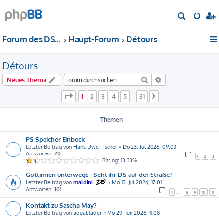
S
u
Forum des DS-Club Deutschland e.V.
Haupt-Forum
Détours
c
h
Détours
e
Suche
Erweiterte Suche
Neues Thema
Seite
1
von
31
1
2
3
4
5
31
…
Nächste
Themen
PS Speicher Einbeck
Letzter Beitrag von
Hans-Uwe Fischer
«
Do 23. Jul 2026, 09:03
Antworten:
20
1
2
3
Rating: 13.33%
Göttinnen unterwegs - Seht ihr DS auf der Straße?
Letzter Beitrag von
maldini
«
Mo 13. Jul 2026, 17:01
Antworten:
101
1
…
8
9
10
11
Kontakt zu Sascha May?
Letzter Beitrag von
aquablader
«
Mo 29. Jun 2026, 11:08