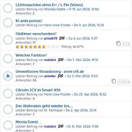
Lichtmaschine ohne D+ / L-Pin (Volvo)
Letzter Beitrag von
Michael Klette
«
Fr 19. Jun 2026, 13:06
Antworten:
2
KI ante portas?
Letzter Beitrag von
Hans-Uwe Fischer
«
Do 11. Jun 2026, 13:25
Oldtimer verschenken?
Letzter Beitrag von
priusb78
«
Sa 6. Jun 2026, 11:37
Antworten:
17
1
2
Rating: 66.67%
Welcher Farbton?
Letzter Beitrag von
maldini
«
Do 7. Mai 2026, 19:14
Antworten:
7
Umweltzone Strassbourg - zone crit air
Letzter Beitrag von
anieder
«
So 3. Mai 2026, 11:03
Antworten:
26
1
2
3
Citroën 2CV vs Smart 450
Letzter Beitrag von
Hans-Uwe Fischer
«
Do 23. Apr 2026, 15:52
Antworten:
6
Der Wahnsinn geht wieder los…
Letzter Beitrag von
M. Ferchaud
«
Do 2. Apr 2026, 22:14
Antworten:
7
Nicola Danzi ...
Letzter Beitrag von
maldini
«
Di 31. Mär 2026, 11:38
Antworten:
1