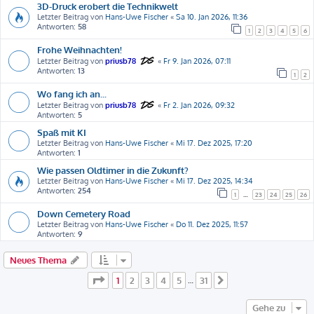
3D-Druck erobert die Technikwelt
Letzter Beitrag von
Hans-Uwe Fischer
«
Sa 10. Jan 2026, 11:36
Antworten:
58
1
2
3
4
5
6
Frohe Weihnachten!
Letzter Beitrag von
priusb78
«
Fr 9. Jan 2026, 07:11
Antworten:
13
1
2
Wo fang ich an...
Letzter Beitrag von
priusb78
«
Fr 2. Jan 2026, 09:32
Antworten:
5
Spaß mit KI
Letzter Beitrag von
Hans-Uwe Fischer
«
Mi 17. Dez 2025, 17:20
Antworten:
1
Wie passen Oldtimer in die Zukunft?
Letzter Beitrag von
Hans-Uwe Fischer
«
Mi 17. Dez 2025, 14:34
Antworten:
254
1
…
23
24
25
26
Down Cemetery Road
Letzter Beitrag von
Hans-Uwe Fischer
«
Do 11. Dez 2025, 11:57
Antworten:
9
Neues Thema
Seite
1
von
31
1
2
3
4
5
31
…
Nächste
Gehe zu