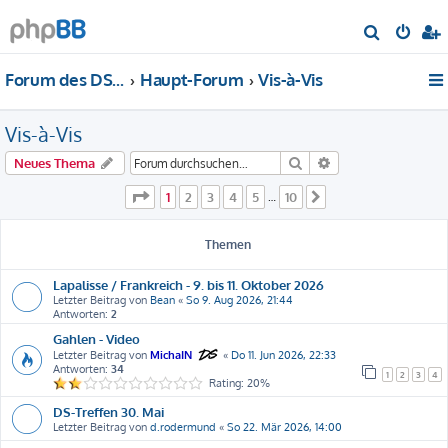
S
u
Forum des DS-Club Deutschland e.V.
Haupt-Forum
Vis-à-Vis
c
h
Vis-à-Vis
e
Suche
Erweiterte Suche
Neues Thema
Seite
1
von
10
1
2
3
4
5
10
…
Nächste
Themen
Lapalisse / Frankreich - 9. bis 11. Oktober 2026
Letzter Beitrag von
Bean
«
So 9. Aug 2026, 21:44
Antworten:
2
Gahlen - Video
Letzter Beitrag von
MichaIN
«
Do 11. Jun 2026, 22:33
Antworten:
34
1
2
3
4
Rating: 20%
DS-Treffen 30. Mai
Letzter Beitrag von
d.rodermund
«
So 22. Mär 2026, 14:00