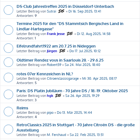
DS-Club Jahrestreffen 2025 in Düsseldorf-Unterbach
Letzter Beitrag von
Sutrai
«
Di 16. Sep 2025, 13:41
Antworten:
9
Termine 2025 für den "DS Stammtsich Bergisches Land in
Lindlar-Hartegasse"
Letzter Beitrag von
Frank Jesse
«
Di 12. Aug 2025, 14:58
Antworten:
1
Eifelrundfahrt1922 am 20.7.25 in Nideggen
Letzter Beitrag von
Jürgen
«
Do 17. Jul 2025, 10:12
Oldtimer Rendez vous in Saarlouis 28. - 29.6.25
Letzter Beitrag von
Robert59
«
Sa 24. Mai 2025, 18:40
rotes 07er Kennzeichen in NL?
Letzter Beitrag von
Citroenclassicgarage
«
Mi 30. Apr 2025, 08:17
Antworten:
5
Paris: DS Platin Jubiläum - 70 Jahre DS / 18.-19. Oktober 2025
Letzter Beitrag von
hgk
«
Sa 26. Apr 2025, 19:29
Antworten:
3
Reims
Letzter Beitrag von
pipo
«
Do 13. Mär 2025, 14:44
Antworten:
4
RetroClassics 2025 in Stuttgart - 70 Jahre Citroën DS - die große
Ausstellung
Letzter Beitrag von
M. Ferchaud
«
Sa 22. Feb 2025, 13:51