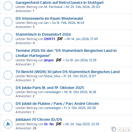
Garagenfund-Cabrio auf RetroClassics in Stuttgart
Letzter Beitrag von
M. Ferchaud
«
Mi 25. Feb 2026, 20:03
Antworten:
7
DS Interessierte im Raum Westerwald
Letzter Beitrag von
Jan
«
Sa 14. Feb 2026, 16:24
Antworten:
5
Stammtisch in Düsseldorf 2026
Letzter Beitrag von
DS1973
«
Mi 14. Jan 2026, 17:49
Antworten:
4
Termine 2026 für den "DS Stammtsich Bergisches Land in
Lindlar-Hartegasse"
Letzter Beitrag von
Jürgen
«
Sa 10. Jan 2026, 12:39
Antworten:
2
TV-Bericht (WDR) 30 Jahre DS-Stammtisch Bergisches Land
Letzter Beitrag von
Maxe_Muc
«
Fr 24. Okt 2025, 12:07
Antworten:
3
DS Jubile Paris 18. und 19. Oktober 2025
Letzter Beitrag von
vonweegen
«
Mi 15. Okt 2025, 16:28
Antworten:
2
DS Jubilé de Platine / Paris / Parc André Citroën
Letzter Beitrag von
vonweegen
«
Fr 3. Okt 2025, 00:50
Antworten:
3
Jubiläum 70 Citroën ID/DS
Letzter Beitrag von
Dr. No
«
Mi 24. Sep 2025, 22:53
Antworten:
28
1
2
3