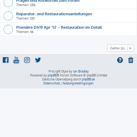
Fragen und Antworten zum Forum
Themen:
126
Reparatur- und Restaurationsanleitungen
Themen:
121
Première DS19 Apr '57 – Restauration im Detail
Themen:
16
Gehe zu
ProLight Style by
Ian Bradley
Powered by
phpBB
® Forum Software © phpBB Limited
Deutsche Übersetzung durch
phpBB.de
Datenschutz
|
Nutzungsbedingungen