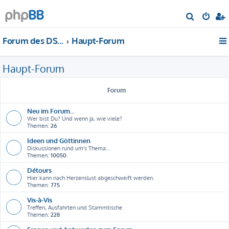
S
u
Forum des DS-Club Deutschland e.V.
Haupt-Forum
c
h
Haupt-Forum
e
Forum
Neu im Forum...
Wer bist Du? Und wenn ja, wie viele?
Themen:
26
Ideen und Göttinnen
Diskussionen rund um's Thema...
Themen:
10050
Détours
Hier kann nach Herzenslust abgeschweift werden.
Themen:
775
Vis-à-Vis
Treffen, Ausfahrten und Stammtische
Themen:
228