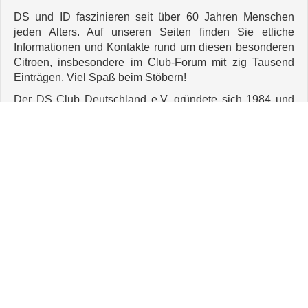
DS und ID faszinieren seit über 60 Jahren Menschen
jeden Alters. Auf unseren Seiten finden Sie etliche
Informationen und Kontakte rund um diesen besonderen
Citroen, insbesondere im Club-Forum mit zig Tausend
Einträgen. Viel Spaß beim Stöbern!
Der DS Club Deutschland e.V. gründete sich 1984 und
hat fast 1.000 Mitglieder. Als modellspezifischer
Markenclub befassen wir uns ausschließlich mit den D-
Modellen von Citroën. Unsere Spezialisierung kommt
unseren Mitgliedern zugute, denn das D-Modell ist durch
seine richtungsweisende Technik als außerordentlich
komplex bekannt.
Die Clubgründung erfolgte zu einer Zeit, als die DS
gerade erst begann, als klassisches Fahrzeug ihren Weg
zu gehen. In enger Kooperation stehen wir mit dem
Citroën DS Club Schweiz und dem DS Club Österreich
sowie mit der gesamten Clubszene in Deutschland, den
Niederlanden und Frankreich.